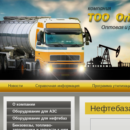
Новости
Справочная информация
Программа утилизац
О компании
Нефтебаз
Оборудование для АЗС
Оборудование для нефтебаз
Бензовозы, топливо-
заправщики и запчасти к ним