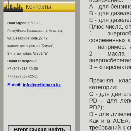
А - для бензин
Контакты
В - для дизеле
E - для дизеле
Наш адрес:
050028,
Плюс числа, о
Республика Казахстан, г. Алматы,
1 - энергос
ул. Северное кольцо, 49
современных а
например: А1
здание автоцентра "Камаз",
2 - масла т
3-й этаж, офис №301 "Б"
энергосберега
Наши телефоны:
3 – «перспект
+7 (707) 113-50-50
+7 (727) 317-22-15
Прежняя кла
E-mail:
info@neftebaza.kz
категории:
G - для двигат
PD – для легк
PD2);
D - для дизелей
Как и в АСЕА,
требований к с
Brent Сырая нефть