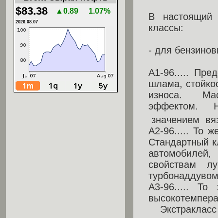
$83.38
▲0.89
1.07%
В настоящий
2026.08.07
классы:
- для бензинов
А1-96..... Пр
шлама, стойко
износа. Ма
эффектом. Н
значением вяз
А2-96..... То 
Стандартный к
автомобилей,
свойствам 
турбонаддувом 
А3-96..... Т
высокотемпе
Экстракласс