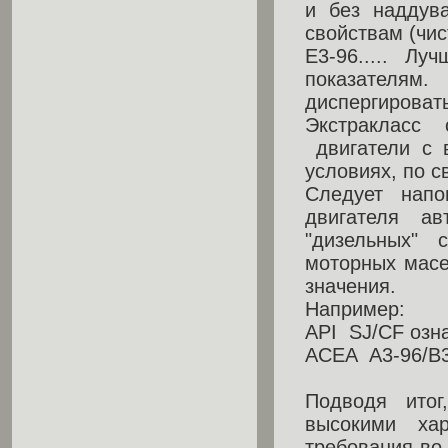
и без наддув
свойствам (чис
Е3-96..... Л
показателям
диспергироват
Экстракласс 
двигатели с 
условиях, по 
Следует нап
двигателя ав
"дизельных" 
моторных масе
значения.
Например:
API SJ/CF озна
ACEA A3-96/B3-
Подводя итог
высокими ха
требования во