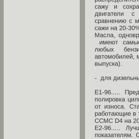
сажу и сохра
двигатели с 
сравнению с 
сажи на 20-30
Масла, одновр
имеют самые
любых бенз
автомобилей, м
выпуска).
- для дизельн
Е1-96..... Пр
полировка цил
от износа. Ст
работающие в т
ССМС D4 на 2
Е2-96..... Л
показателям. 