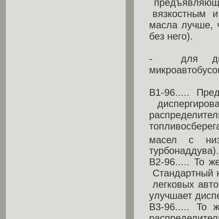
предъявляющи
вязкостным и 
масла лучше, 
без него).
- для дизе
микроавтобусов,
В1-96..... Пр
диспергирова
распределите
топливосбере
масел с ни
турбонаддува).
В2-96..... То 
Стандартный к
легковых авт
улучшает дисп
В3-96..... То
распределитель