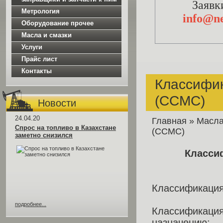
Заявк
Метрология
info@ne
Оборудование прочее
Масла и смазки
Услуги
Прайс лист
Контакты
Классифи
(ССМС)
Новости
24.04.20
Главная
»
Масла
Спрос на топливо в Казахстане
(ССМС)
заметно снизился
Класси
Классификаци
подробнее...
Классификац
назначению: